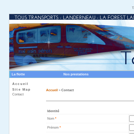
T
La flotte
Nos prestations
Accueil
Site Map
Accueil
>
Contact
Contact
Identité
Nom
*
Prénom
*